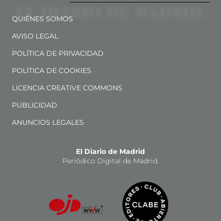
QUIÉNES SOMOS
AVISO LEGAL
POLÍTICA DE PRIVACIDAD
POLÍTICA DE COOKIES
LICENCIA CREATIVE COMMONS
PUBLICIDAD
ANUNCIOS LEGALES
El Diario de Madrid
Periódico Digital de Madrid.