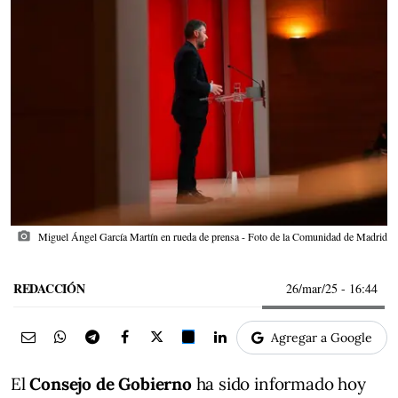
photo_camera
Miguel Ángel García Martín en rueda de prensa - Foto de la Comunidad de Madrid
REDACCIÓN
26/mar/25
- 16:44
Agregar a Google
El
Consejo de Gobierno
ha sido informado hoy