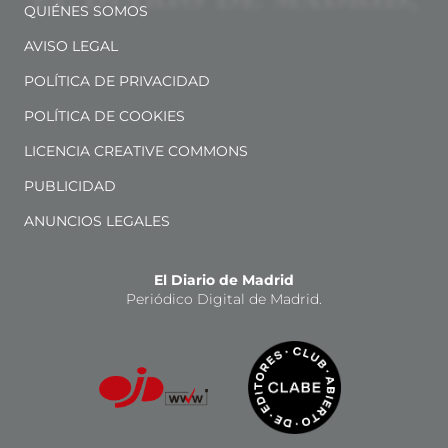
QUIÉNES SOMOS
AVISO LEGAL
POLÍTICA DE PRIVACIDAD
POLÍTICA DE COOKIES
LICENCIA CREATIVE COMMONS
PUBLICIDAD
ANUNCIOS LEGALES
El Diario de Madrid
Periódico Digital de Madrid.