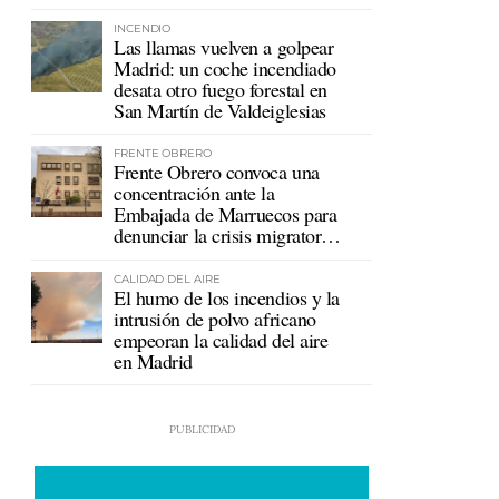
mutualistas
INCENDIO
Las llamas vuelven a golpear
Madrid: un coche incendiado
desata otro fuego forestal en
San Martín de Valdeiglesias
FRENTE OBRERO
Frente Obrero convoca una
concentración ante la
Embajada de Marruecos para
denunciar la crisis migratoria
en Ceuta
CALIDAD DEL AIRE
El humo de los incendios y la
intrusión de polvo africano
empeoran la calidad del aire
en Madrid