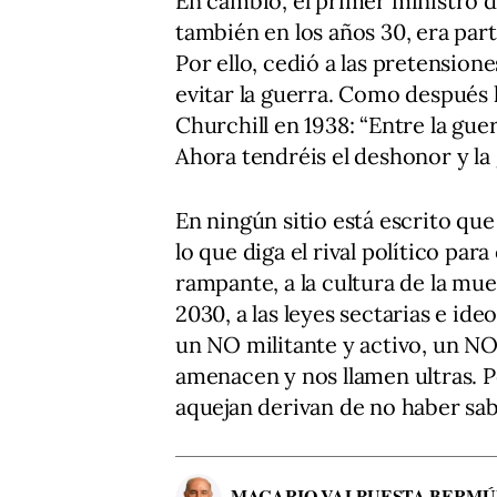
En cambio, el primer ministro d
también en los años 30, era parti
Por ello, cedió a las pretension
evitar la guerra. Como después
Churchill en 1938: “Entre la gue
Ahora tendréis el deshonor y la
En ningún sitio está escrito q
lo que diga el rival político para
rampante, a la cultura de la muer
2030, a las leyes sectarias e id
un NO militante y activo, un NO
amenacen y nos llamen ultras. 
aquejan derivan de no haber s
MACARIO VALPUESTA BERM