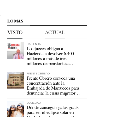
LO MÁS
VISTO
ACTUAL
HACIENDA
Los jueces obligan a
Hacienda a devolver 6.400
millones a más de tres
millones de pensionistas
mutualistas
FRENTE OBRERO
Frente Obrero convoca una
concentración ante la
Embajada de Marruecos para
denunciar la crisis migratoria
en Ceuta
SOCIEDAD
Dónde conseguir gafas gratis
para ver el eclipse solar en