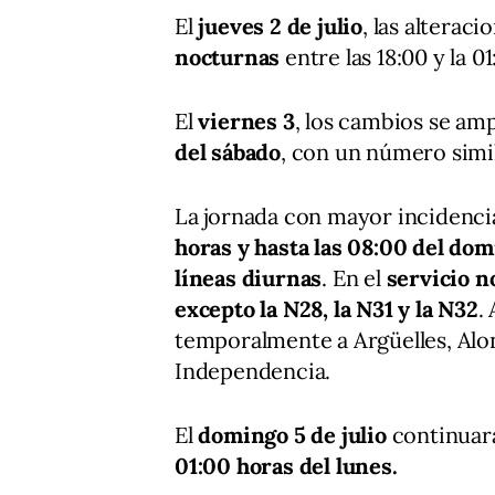
El
jueves 2 de julio
, las alterac
nocturnas
entre las 18:00 y la 0
El
viernes 3
, los cambios se am
del sábado
, con un número simil
La jornada con mayor incidenci
horas y hasta las 08:00 del do
líneas diurnas
. En el
servicio n
excepto la N28, la N31 y la N32
.
temporalmente a Argüelles, Alon
Independencia.
El
domingo 5 de julio
continuar
01:00 horas del lunes.