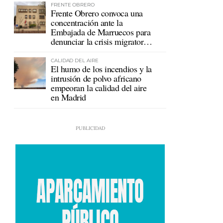
FRENTE OBRERO
Frente Obrero convoca una
concentración ante la
Embajada de Marruecos para
denunciar la crisis migratoria
en Ceuta
CALIDAD DEL AIRE
El humo de los incendios y la
intrusión de polvo africano
empeoran la calidad del aire
en Madrid