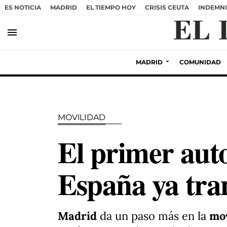
ES NOTICIA
MADRID
EL TIEMPO HOY
CRISIS CEUTA
INDEMNI
menu
MADRID
COMUNIDAD
MOVILIDAD
El primer aut
España ya tra
Madrid
da un paso más en la
mov