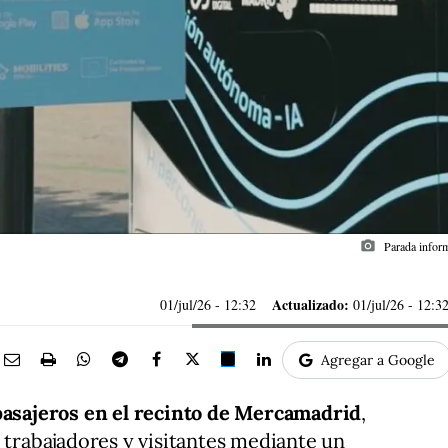
photo_camera
Parada infor
Actualizado:
01/jul/26
- 12:32
01/jul/26 - 12:3
Agregar a Google
asajeros en el
recinto de Mercamadrid
,
a trabajadores y visitantes mediante un