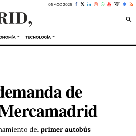
06 AGO 2026
search
ONOMÍA
TECNOLOGÍA
 demanda de
n Mercamadrid
onamiento del
primer autobús