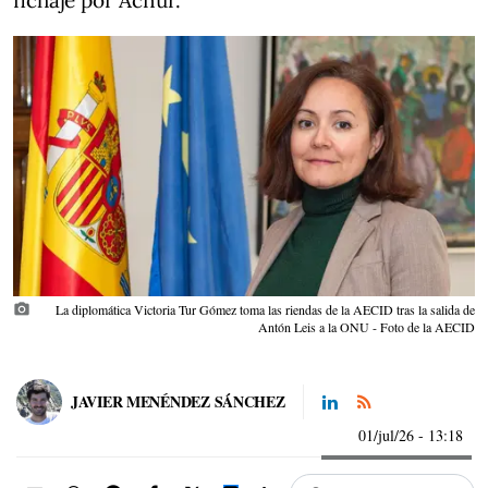
fichaje por Acnur.
photo_camera
La diplomática Victoria Tur Gómez toma las riendas de la AECID tras la salida de
Antón Leis a la ONU - Foto de la AECID
JAVIER MENÉNDEZ SÁNCHEZ
01/jul/26
- 13:18