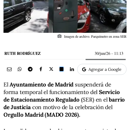
photo_camera
Imagen de archivo. Parquímetro en zona SER
RUTH RODRÍGUEZ
30/jun/26
- 11:13
Agregar a Google
El
Ayuntamiento de Madrid
suspenderá de
forma temporal el funcionamiento del
Servicio
de Estacionamiento Regulado
(SER) en el
barrio
de Justicia
con motivo de la celebración del
Orgullo Madrid (MADO 2026).