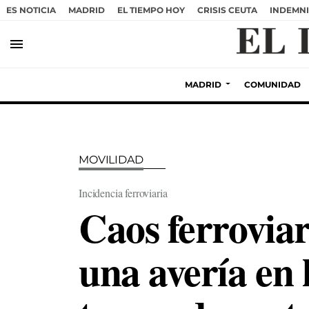
ES NOTICIA
MADRID
EL TIEMPO HOY
CRISIS CEUTA
INDEMNI
menu
MADRID
COMUNIDAD
MOVILIDAD
Incidencia ferroviaria
Caos ferroviar
una avería en 