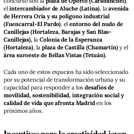
concurso son la
plaza de Oporto (Carabanchel)
,
el
intercambiador de Aluche (Latina)
, la
avenida
de Herrera Oria y su polígono industrial
(Fuencarral-El Pardo)
, el
entorno del nudo de
Canillejas (Hortaleza, Barajas y San Blas-
Canillejas),
la
Colonia de la Esperanza
(Hortaleza)
, la
plaza de Castilla (Chamartín)
y el
área suroeste de Bellas Vistas (Tetuán).
Cada uno de estos espacios ha sido seleccionado
por su potencial de transformación urbana y su
capacidad para responder a los
desafíos de
movilidad, sostenibilidad, integración social y
calidad de vida
que afronta Madrid
en los
próximos años.
Incentivos para la creatividad joven