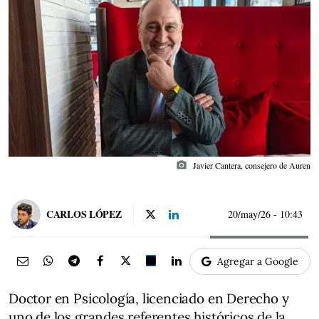
photo_camera
Javier Cantera, consejero de Auren
CARLOS LÓPEZ
20/may/26
- 10:43
Agregar a Google
Doctor en Psicología, licenciado en Derecho y
uno de los grandes referentes históricos de la