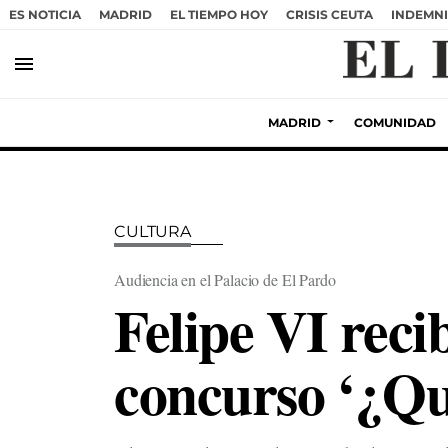
ES NOTICIA
MADRID
EL TIEMPO HOY
CRISIS CEUTA
INDEMNI
menu
MADRID
COMUNIDAD
CULTURA
Audiencia en el Palacio de El Pardo
Felipe VI reci
concurso ‘¿Qué