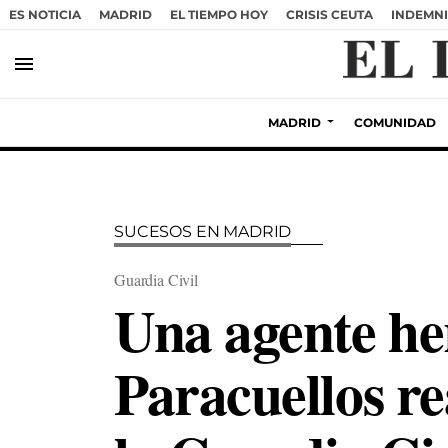
ES NOTICIA
MADRID
EL TIEMPO HOY
CRISIS CEUTA
INDEMNI
menu
MADRID
COMUNIDAD
SUCESOS EN MADRID
Guardia Civil
Una agente her
Paracuellos re