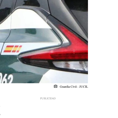
photo_camera
Guardia Civil - JUCIL
2