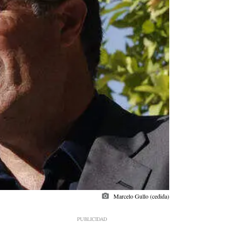
photo_camera
Marcelo Gullo (cedida)