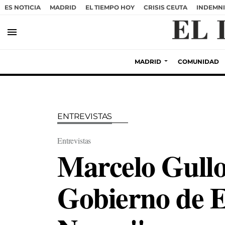
ES NOTICIA
MADRID
EL TIEMPO HOY
CRISIS CEUTA
INDEMNI
menu
MADRID
COMUNIDAD
ENTREVISTAS
Entrevistas
Marcelo Gullo
Gobierno de E