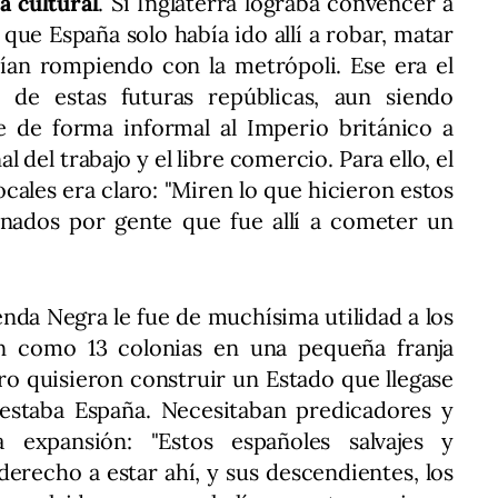
a cultural
. Si Inglaterra lograba convencer a
 que España solo había ido allí a robar, matar
arían rompiendo con la metrópoli. Ese era el
 de estas futuras repúblicas, aun siendo
e de forma informal al Imperio británico a
l del trabajo y el libre comercio. Para ello, el
locales era claro: "Miren lo que hicieron estos
nados por gente que fue allí a cometer un
nda Negra le fue de muchísima utilidad a los
on como 13 colonias en una pequeña franja
pero quisieron construir un Estado que llegase
 estaba España. Necesitaban predicadores y
a expansión: "Estos españoles salvajes y
erecho a estar ahí, y sus descendientes, los