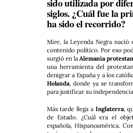
sido utilizada por dife
siglos. ¿Cuál fue la pr
ha sido el recorrido?
Mire, la Leyenda Negra nació o
contenido político. Por eso po
surgió en la
Alemania protesta
una herramienta del protestan
denigrar a España y a los catól
Holanda
, donde ya se transfor
para justificar su independencia
Más tarde llega a
Inglaterra
, q
de Estado. ¿Cuál era el obje
española, Hispanoamérica. Co