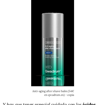
Anti-aging after shave balm (54€
en qwadrum.es) - copia
Y
hay que tener especial cuidado con los
ácidos