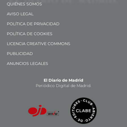
QUIÉNES SOMOS
AVISO LEGAL
POLÍTICA DE PRIVACIDAD
POLÍTICA DE COOKIES
LICENCIA CREATIVE COMMONS
PUBLICIDAD
ANUNCIOS LEGALES
El Diario de Madrid
Periódico Digital de Madrid.