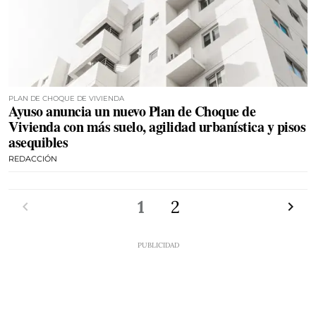
PLAN DE CHOQUE DE VIVIENDA
Ayuso anuncia un nuevo Plan de Choque de
Vivienda con más suelo, agilidad urbanística y pisos
asequibles
REDACCIÓN
Anterior
1
2
Siguien