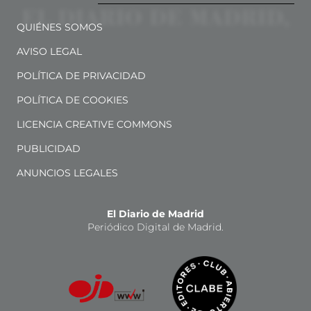
QUIÉNES SOMOS
AVISO LEGAL
POLÍTICA DE PRIVACIDAD
POLÍTICA DE COOKIES
LICENCIA CREATIVE COMMONS
PUBLICIDAD
ANUNCIOS LEGALES
El Diario de Madrid
Periódico Digital de Madrid.