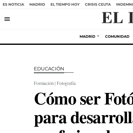
ES NOTICIA
MADRID
EL TIEMPO HOY
CRISIS CEUTA
INDEMNI
menu
MADRID
COMUNIDAD
EDUCACIÓN
Formación | Fotografía
Cómo ser Fotó
para desarroll