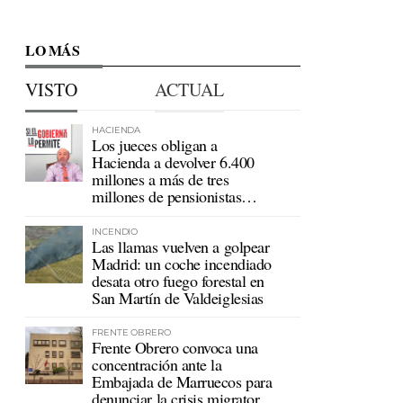
LO MÁS
VISTO
ACTUAL
HACIENDA
Los jueces obligan a
Hacienda a devolver 6.400
millones a más de tres
millones de pensionistas
mutualistas
INCENDIO
Las llamas vuelven a golpear
Madrid: un coche incendiado
desata otro fuego forestal en
San Martín de Valdeiglesias
FRENTE OBRERO
Frente Obrero convoca una
concentración ante la
Embajada de Marruecos para
denunciar la crisis migratoria