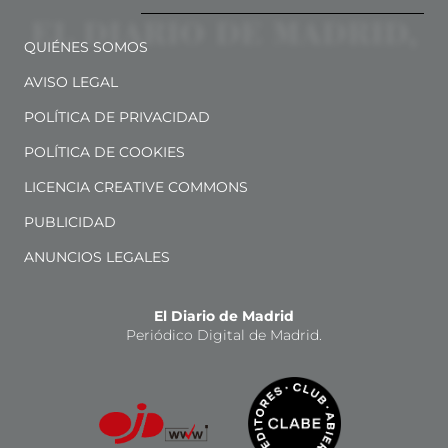
QUIÉNES SOMOS
AVISO LEGAL
POLÍTICA DE PRIVACIDAD
POLÍTICA DE COOKIES
LICENCIA CREATIVE COMMONS
PUBLICIDAD
ANUNCIOS LEGALES
El Diario de Madrid
Periódico Digital de Madrid.