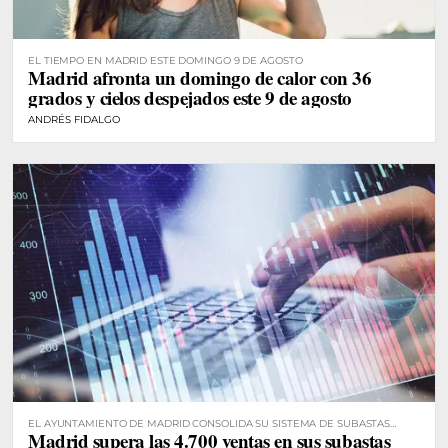
EL TIEMPO EN MADRID ESTE DOMINGO 9 DE AGOSTO
Madrid afronta un domingo de calor con 36
grados y cielos despejados este 9 de agosto
ANDRÉS FIDALGO
EL AYUNTAMIENTO DE MADRID CONSOLIDA SU SISTEMA DE SUBASTAS
Madrid supera las 4.700 ventas en sus subastas
DIGITALES