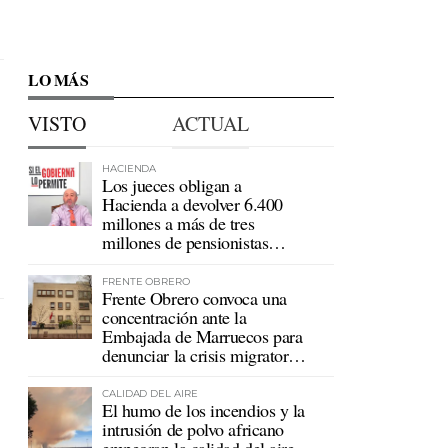
LO MÁS
VISTO
ACTUAL
HACIENDA
Los jueces obligan a
Hacienda a devolver 6.400
millones a más de tres
millones de pensionistas
mutualistas
FRENTE OBRERO
Frente Obrero convoca una
concentración ante la
Embajada de Marruecos para
denunciar la crisis migratoria
en Ceuta
CALIDAD DEL AIRE
El humo de los incendios y la
intrusión de polvo africano