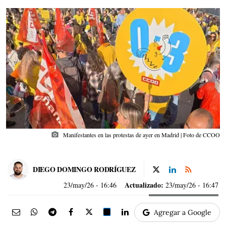
photo_camera
Manifestantes en las protestas de ayer en Madrid | Foto de CCOO
DIEGO DOMINGO RODRÍGUEZ
Actualizado:
23/may/26
- 16:46
23/may/26 - 16:47
Agregar a Google