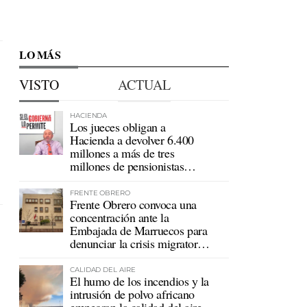
LO MÁS
VISTO
ACTUAL
HACIENDA
Los jueces obligan a
Hacienda a devolver 6.400
millones a más de tres
millones de pensionistas
mutualistas
FRENTE OBRERO
Frente Obrero convoca una
concentración ante la
Embajada de Marruecos para
denunciar la crisis migratoria
en Ceuta
CALIDAD DEL AIRE
El humo de los incendios y la
intrusión de polvo africano