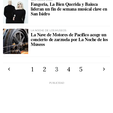
Fangoria, La Bien Querida y Baiuca
lideran un fin de semana musical clave en
San Isidro
LA NOCHE DE LOS MUSEOS
La Nave de Motores de Pacífico acoge un
concierto de zarzuela por La Noche de los
Museos
Anterior
1
2
3
4
5
Siguien