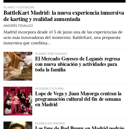
PLANES Y ENTRADAS
BattleKart Madrid: la nueva experiencia inmersiva
de karting y realidad aumentada
ANDRÉS FIDALGO
Madrid incorpora desde el 5 de junio una de las experiencias de
ocio más innovadoras del momento: BattleKart, una propuesta
inmersiva que combina…
PLANES POR MADRID
El Mercado Goyesco de Leganés regresa
con nueva ubicación y actividades para
toda la familia
AGENDA CULTURAL
Lope de Vega y Juan Mayorga centran la
programación cultural del fin de semana
en Madrid
PLANES EN MADRID
Los fans de Bad Bunny en Madrid podrán