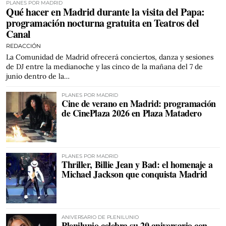
PLANES POR MADRID
Qué hacer en Madrid durante la visita del Papa:
programación nocturna gratuita en Teatros del
Canal
REDACCIÓN
La Comunidad de Madrid ofrecerá conciertos, danza y sesiones
de DJ entre la medianoche y las cinco de la mañana del 7 de
junio dentro de la…
PLANES POR MADRID
Cine de verano en Madrid: programación
de CinePlaza 2026 en Plaza Matadero
PLANES POR MADRID
Thriller, Billie Jean y Bad: el homenaje a
Michael Jackson que conquista Madrid
ANIVERSARIO DE PLENILUNIO
Plenilunio celebra su 20 aniversario con