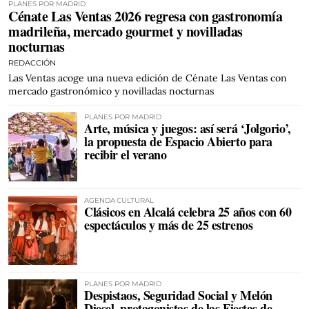
PLANES POR MADRID
Cénate Las Ventas 2026 regresa con gastronomía
madrileña, mercado gourmet y novilladas
nocturnas
REDACCIÓN
Las Ventas acoge una nueva edición de Cénate Las Ventas con
mercado gastronómico y novilladas nocturnas
PLANES POR MADRID
Arte, música y juegos: así será ‘Jolgorio’,
la propuesta de Espacio Abierto para
recibir el verano
AGENDA CULTURAL
Clásicos en Alcalá celebra 25 años con 60
espectáculos y más de 25 estrenos
PLANES POR MADRID
Despistaos, Seguridad Social y Melón
Diesel, protagonistas de las Fiestas de