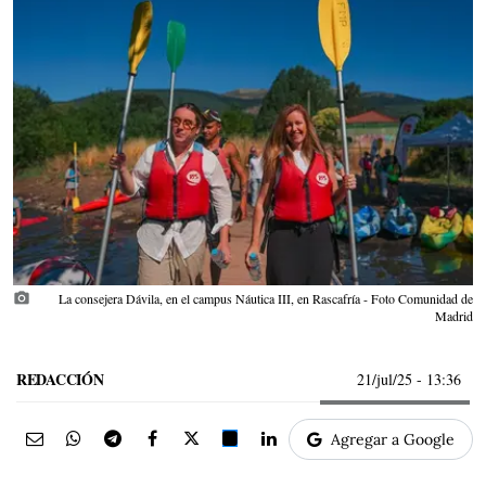
photo_camera
La consejera Dávila, en el campus Náutica III, en Rascafría - Foto Comunidad de
Madrid
REDACCIÓN
21/jul/25
- 13:36
Agregar a Google