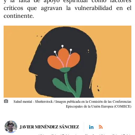
y la falta de apoyo espiritual como factores
críticos que agravan la vulnerabilidad en el
continente.
photo_camera
Salud mental - Shutterstock / Imagen publicada en la Comisión de las Conferencias
Episcopales de la Unión Europea (COMECE)
JAVIER MENÉNDEZ SÁNCHEZ