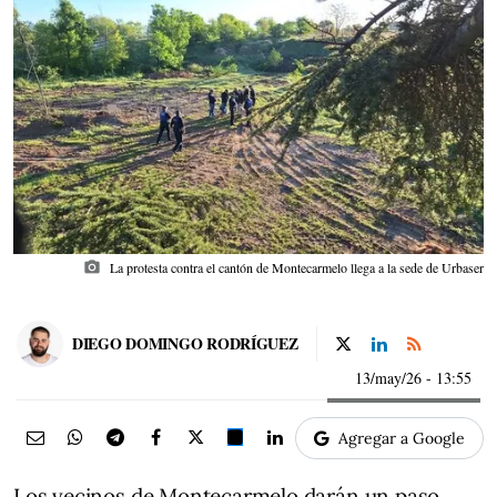
photo_camera
La protesta contra el cantón de Montecarmelo llega a la sede de Urbaser
DIEGO DOMINGO RODRÍGUEZ
13/may/26
- 13:55
Agregar a Google
Los vecinos de Montecarmelo darán un paso