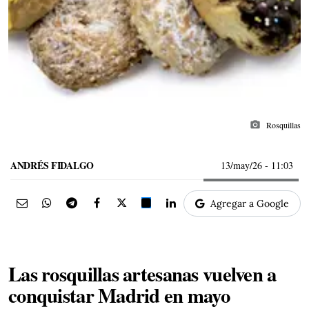
photo_camera
Rosquillas
ANDRÉS FIDALGO
13/may/26
- 11:03
Agregar a Google
Las rosquillas artesanas vuelven a
conquistar Madrid en mayo