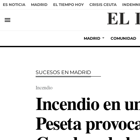
ES NOTICIA
MADRID
EL TIEMPO HOY
CRISIS CEUTA
INDEMNI
menu
MADRID
COMUNIDAD
SUCESOS EN MADRID
Incendio
Incendio en un
Peseta provoc