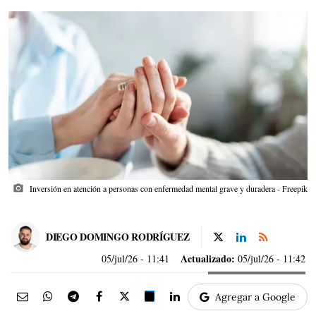
photo_camera
Inversión en atención a personas con enfermedad mental grave y duradera - Freepik
DIEGO DOMINGO RODRÍGUEZ
Actualizado:
05/jul/26
- 11:41
05/jul/26 - 11:42
Agregar a Google