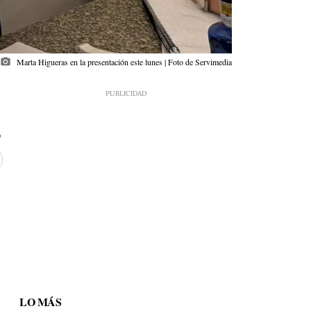
photo_camera
Marta Higueras en la presentación este lunes | Foto de Servimedia
LO MÁS