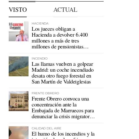
VISTO
ACTUAL
HACIENDA
Los jueces obligan a
Hacienda a devolver 6.400
millones a más de tres
millones de pensionistas
mutualistas
INCENDIO
Las llamas vuelven a golpear
Madrid: un coche incendiado
desata otro fuego forestal en
San Martín de Valdeiglesias
FRENTE OBRERO
Frente Obrero convoca una
concentración ante la
Embajada de Marruecos para
denunciar la crisis migratoria
en Ceuta
CALIDAD DEL AIRE
El humo de los incendios y la