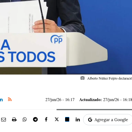
photo_camera
Alberto Núñez Feijóo declaració
Actualizado:
27/jun/26
- 16:17
27/jun/26 - 16:1
Agregar a Google