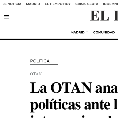
ES NOTICIA
MADRID
EL TIEMPO HOY
CRISIS CEUTA
INDEMNI
menu
MADRID
COMUNIDAD
POLÍTICA
OTAN
La OTAN anali
políticas ante