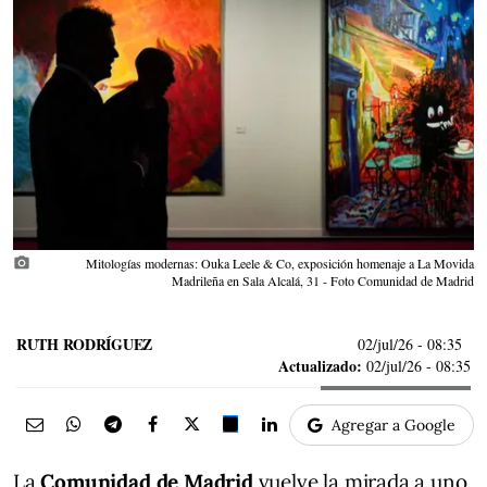
photo_camera
Mitologías modernas: Ouka Leele & Co, exposición homenaje a La Movida
Madrileña en Sala Alcalá, 31 - Foto Comunidad de Madrid
RUTH RODRÍGUEZ
02/jul/26
- 08:35
Actualizado:
02/jul/26 - 08:35
Agregar a Google
La
Comunidad de Madrid
vuelve la mirada a uno