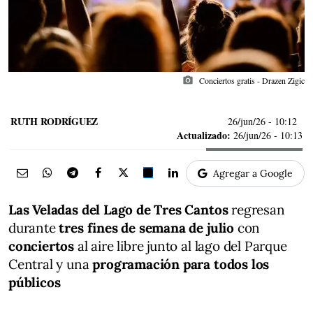
photo_camera
Conciertos gratis - Drazen Zigic
RUTH RODRÍGUEZ
26/jun/26
- 10:12
Actualizado:
26/jun/26 - 10:13
Agregar a Google
Las Veladas del Lago
de Tres Cantos
regresan
durante
tres fines de semana de julio
con
conciertos
al aire libre junto al lago del Parque
Central y una
programación para todos los
públicos