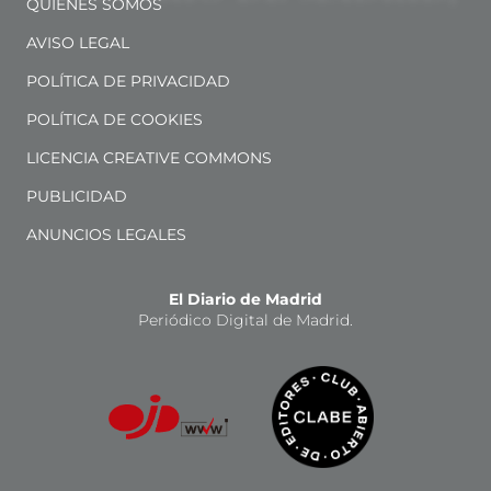
QUIÉNES SOMOS
AVISO LEGAL
POLÍTICA DE PRIVACIDAD
POLÍTICA DE COOKIES
LICENCIA CREATIVE COMMONS
PUBLICIDAD
ANUNCIOS LEGALES
El Diario de Madrid
Periódico Digital de Madrid.