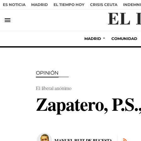
ES NOTICIA
MADRID
EL TIEMPO HOY
CRISIS CEUTA
INDEMNI
menu
MADRID
COMUNIDAD
OPINIÓN
El liberal anónimo
Zapatero, P.S.
MANUEL RUIZ DE BUCESTA