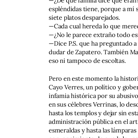
—¿De qué familia dice que eran
espléndidas tiene, porque a mí
siete platos desparejados.
—Cada cual hereda lo que mere
—¿No le parece extraño todo es
—Dice P.S. que ha preguntado a 
dudar de Zapatero. También Mar
eso ni tampoco de escoltas.
Pero en este momento la histor
Cayo Verres, un político y gobe
infamia histórica por su abusivo
en sus célebres Verrinas, lo d
hasta los templos y dejar sin est
administración pública en el arte
esmeraldas y hasta las lámparas 