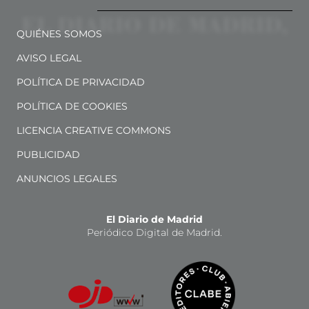
QUIÉNES SOMOS
AVISO LEGAL
POLÍTICA DE PRIVACIDAD
POLÍTICA DE COOKIES
LICENCIA CREATIVE COMMONS
PUBLICIDAD
ANUNCIOS LEGALES
El Diario de Madrid
Periódico Digital de Madrid.