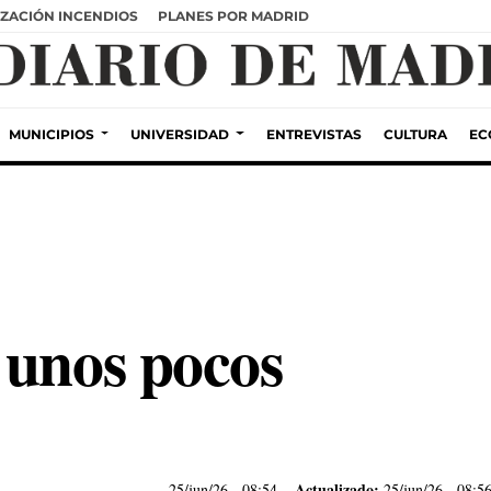
ZACIÓN INCENDIOS
PLANES POR MADRID
MUNICIPIOS
UNIVERSIDAD
ENTREVISTAS
CULTURA
EC
 unos pocos
Actualizado:
25/jun/26
- 08:54
25/jun/26 - 08:5