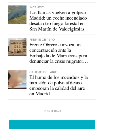
mutualistas
INCENDIO
Las llamas vuelven a golpear
Madrid: un coche incendiado
desata otro fuego forestal en
San Martín de Valdeiglesias
FRENTE OBRERO
Frente Obrero convoca una
concentración ante la
Embajada de Marruecos para
denunciar la crisis migratoria
en Ceuta
CALIDAD DEL AIRE
El humo de los incendios y la
intrusión de polvo africano
empeoran la calidad del aire
en Madrid