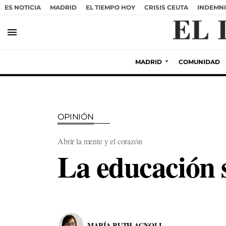
ES NOTICIA
MADRID
EL TIEMPO HOY
CRISIS CEUTA
INDEMNI
menu
MADRID
COMUNIDAD
OPINIÓN
Abrir la mente y el corazón
La educación s
MARÍA RUTH AGNOLI