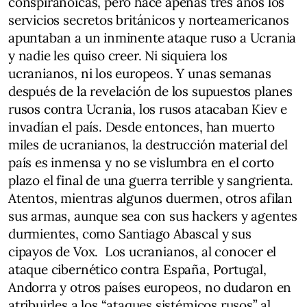
conspiranoicas, pero hace apenas tres años los
servicios secretos británicos y norteamericanos
apuntaban a un inminente ataque ruso a Ucrania
y nadie les quiso creer. Ni siquiera los
ucranianos, ni los europeos. Y unas semanas
después de la revelación de los supuestos planes
rusos contra Ucrania, los rusos atacaban Kiev e
invadían el país. Desde entonces, han muerto
miles de ucranianos, la destrucción material del
país es inmensa y no se vislumbra en el corto
plazo el final de una guerra terrible y sangrienta.
Atentos, mientras algunos duermen, otros afilan
sus armas, aunque sea con sus hackers y agentes
durmientes, como Santiago Abascal y sus
cipayos de Vox. Los ucranianos, al conocer el
ataque cibernético contra España, Portugal,
Andorra y otros países europeos, no dudaron en
atribuirles a los “ataques sistémicos rusos” al