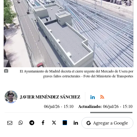
photo_camera
El Ayuntamiento de Madrid decreta el cierre urgente del Mercado de Usera por
graves fallos estructurales - Foto del Ministerio de Transportes
JAVIER MENÉNDEZ SÁNCHEZ
Actualizado:
06/jul/26
- 15:10
06/jul/26 - 15:10
Agregar a Google