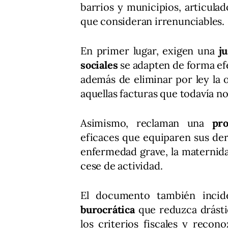
barrios y municipios, articula
que consideran irrenunciables.
En primer lugar, exigen una
j
sociales
se adapten de forma efe
además de eliminar por ley la 
aquellas facturas que todavía n
Asimismo, reclaman una
pro
eficaces que equiparen sus de
enfermedad grave, la maternida
cese de actividad.
El documento también inci
burocrática
que reduzca drástic
los criterios fiscales y recon