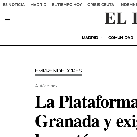
ES NOTICIA
MADRID
EL TIEMPO HOY
CRISIS CEUTA
INDEMNI
menu
MADRID
COMUNIDAD
EMPRENDEDORES
Autónomos
La Plataforma
Granada y exi