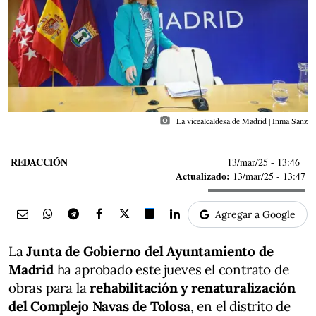
photo_camera
La vicealcaldesa de Madrid | Inma Sanz
REDACCIÓN
13/mar/25
- 13:46
Actualizado:
13/mar/25 - 13:47
Agregar a Google
La
Junta de Gobierno del Ayuntamiento de
Madrid
ha aprobado este jueves el contrato de
obras para la
rehabilitación y renaturalización
del Complejo Navas de Tolosa
, en el distrito de