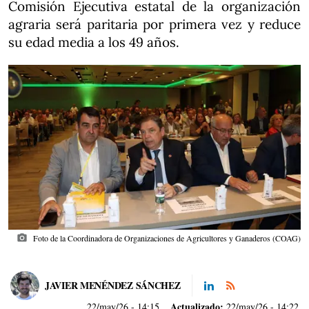
Comisión Ejecutiva estatal de la organización
agraria será paritaria por primera vez y reduce
su edad media a los 49 años.
photo_camera
Foto de la Coordinadora de Organizaciones de Agricultores y Ganaderos (COAG)
JAVIER MENÉNDEZ SÁNCHEZ
Actualizado:
22/may/26
- 14:15
22/may/26 - 14:22