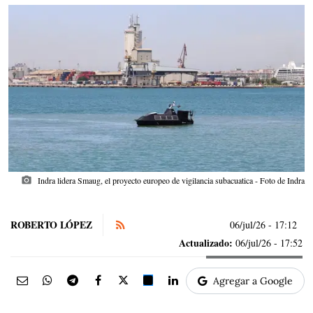
photo_camera
Indra lidera Smaug, el proyecto europeo de vigilancia subacuatica - Foto de Indra
ROBERTO LÓPEZ
06/jul/26
- 17:12
Actualizado:
06/jul/26 - 17:52
Agregar a Google