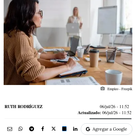
photo_camera
Empleo - Freepik
RUTH RODRÍGUEZ
06/jul/26
- 11:52
Actualizado:
06/jul/26 - 11:52
Agregar a Google