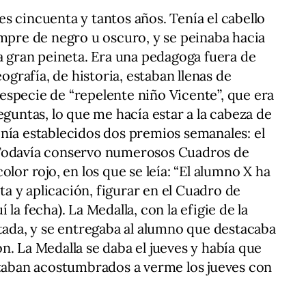
s cincuenta y tantos años. Tenía el cabello
empre de negro u oscuro, y se peinaba hacia
na gran peineta. Era una pedagoga fuera de
eografía, de historia, estaban llenas de
specie de “repelente niño Vicente”, que era
eguntas, lo que me hacía estar a la cabeza de
nía establecidos dos premios semanales: el
 Todavía conservo numerosos Cuadros de
lor rojo, en los que se leía: “El alumno X ha
 y aplicación, figurar en el Cuadro de
la fecha). La Medalla, con la efigie de la
stada, y se entregaba al alumno que destacaba
n. La Medalla se daba el jueves y había que
staban acostumbrados a verme los jueves con