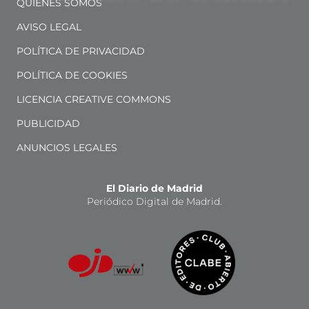
QUIÉNES SOMOS
AVISO LEGAL
POLÍTICA DE PRIVACIDAD
POLÍTICA DE COOKIES
LICENCIA CREATIVE COMMONS
PUBLICIDAD
ANUNCIOS LEGALES
El Diario de Madrid
Periódico Digital de Madrid.