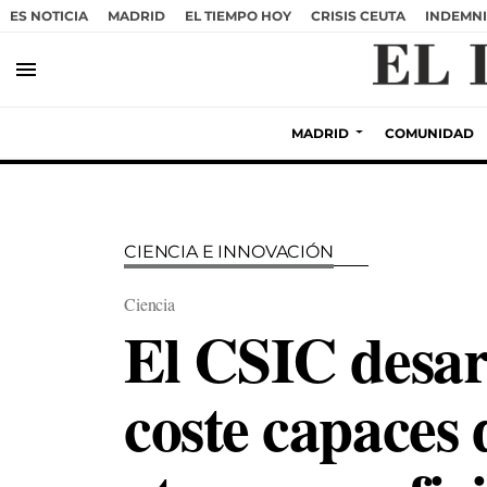
ES NOTICIA
MADRID
EL TIEMPO HOY
CRISIS CEUTA
INDEMNI
menu
MADRID
COMUNIDAD
CIENCIA E INNOVACIÓN
Ciencia
El CSIC desarr
coste capaces d