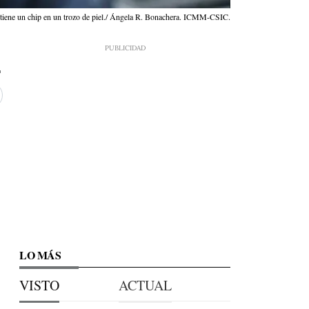
stiene un chip en un trozo de piel./ Ángela R. Bonachera. ICMM-CSIC.
LO MÁS
VISTO
ACTUAL