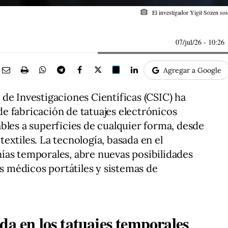
photo_camera
El investigador Yigit Sozen so
07/jul/26
- 10:26
Agregar a Google
de Investigaciones Científicas (CSIC) ha
e fabricación de tatuajes electrónicos
bles a superficies de cualquier forma, desde
 textiles. La tecnología, basada en el
ías temporales, abre nuevas posibilidades
os médicos portátiles y sistemas de
da en los tatuajes temporales