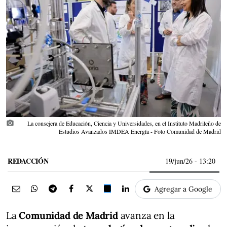
photo_camera
La consejera de Educación, Ciencia y Universidades, en el Instituto Madrileño de
Estudios Avanzados IMDEA Energía - Foto Comunidad de Madrid
REDACCIÓN
19/jun/26
- 13:20
Agregar a Google
La
Comunidad de Madrid
avanza en la