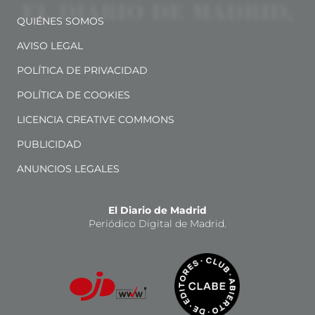
QUIÉNES SOMOS
AVISO LEGAL
POLÍTICA DE PRIVACIDAD
POLÍTICA DE COOKIES
LICENCIA CREATIVE COMMONS
PUBLICIDAD
ANUNCIOS LEGALES
El Diario de Madrid
Periódico Digital de Madrid.